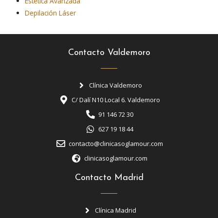
Estética Avanzada
Depilación Láser
Contacto Valdemoro
Clínica Valdemoro
C/ Dalí N10 Local 6. Valdemoro
91 146 72 30
627 19 18 44
contacto@clinicasoglamour.com
clinicasoglamour.com
Contacto Madrid
Clínica Madrid