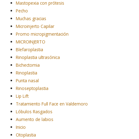
Mastopexia con prótesis
Pecho
Muchas gracias
Microinjerto Capilar
Promo micropigmentación
MICROINJERTO
Blefaroplastia
Rinoplastia ultrasónica
Bichectomia
Rinoplastia
Punta nasal
Rinoseptoplastia
Lip Lift
Tratamiento Full Face en Valdemoro
Lóbulos Rasgados
Aumento de labios
Inicio
Otoplastia