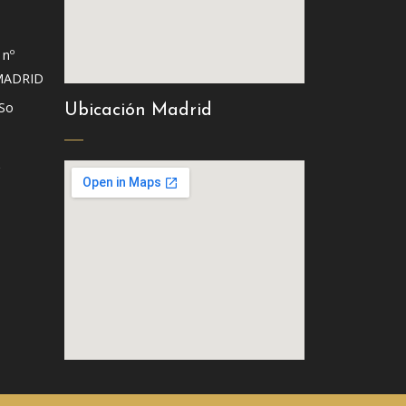
 nº
MADRID
 So
Ubicación Madrid
S