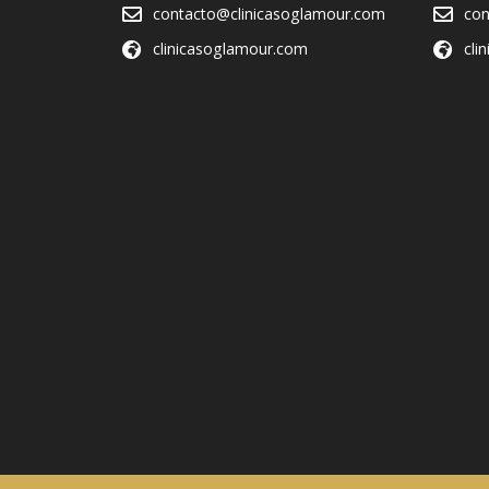
contacto@clinicasoglamour.com
con
clinicasoglamour.com
cli