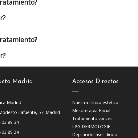
 tratamiento?
r?
 tratamiento?
r?
acto Madrid
Accesos Directos
nica Madrid
Nuestra clínica estética
Mesoterapia Facial
Modesto Lafuente, 57. Madrid
Tratamiento varices
 03 89 34
LPG DERMOLOGIE
 03 89 34
Depilación láser diodo