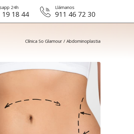
sapp 24h
Llámanos
 19 18 44
911 46 72 30
Clínica So Glamour
/
Abdominoplastia