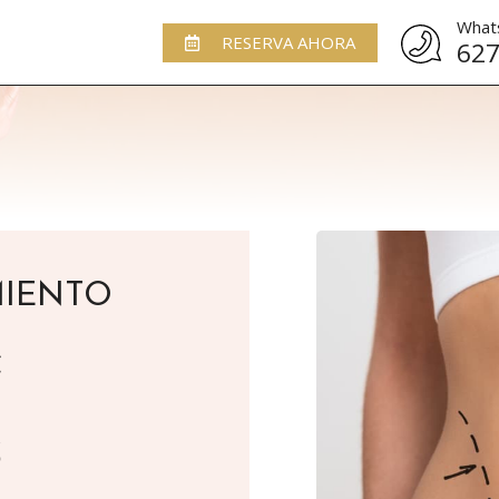
What
RESERVA AHORA
627
MIENTO
€
S