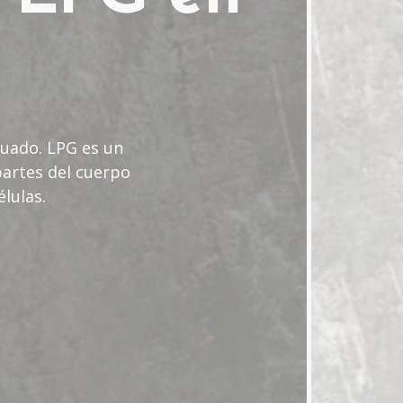
cuado. LPG es un
partes del cuerpo
élulas.