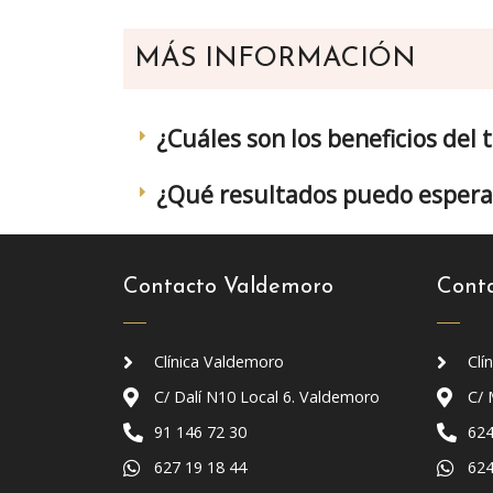
MÁS INFORMACIÓN
¿Cuáles son los beneficios del
¿Qué resultados puedo espera
Contacto Valdemoro
Cont
Clínica Valdemoro
Clí
C/ Dalí N10 Local 6. Valdemoro
C/ 
91 146 72 30
624
627 19 18 44
624