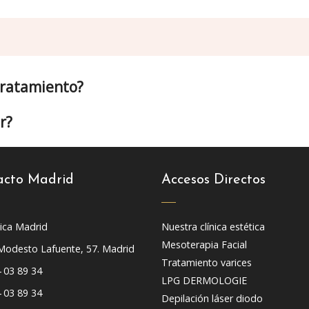
 tratamiento?
r?
acto Madrid
Accesos Directos
nica Madrid
Nuestra clínica estética
Mesoterapia Facial
Modesto Lafuente, 57. Madrid
Tratamiento varices
 03 89 34
LPG DERMOLOGIE
 03 89 34
Depilación láser diodo