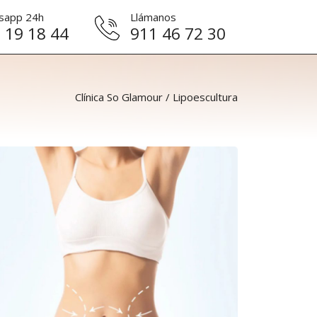
sapp 24h
Llámanos
 19 18 44
911 46 72 30
Clínica So Glamour
/
Lipoescultura