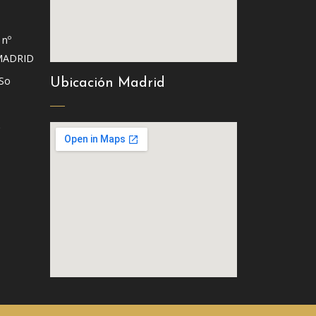
 nº
MADRID
 So
Ubicación Madrid
S