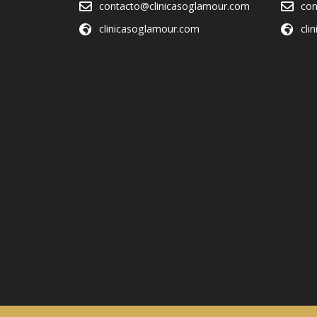
contacto@clinicasoglamour.com
con
clinicasoglamour.com
cli