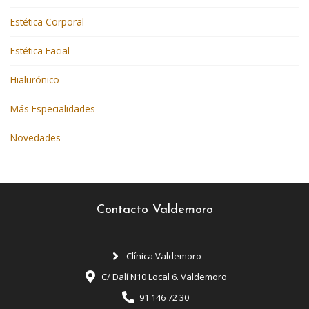
Estética Corporal
Estética Facial
Hialurónico
Más Especialidades
Novedades
Contacto Valdemoro
Clínica Valdemoro
C/ Dalí N10 Local 6. Valdemoro
91 146 72 30