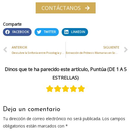
CONTÁCTANOS
Comparte
FACEBOOK
TWITTER
LINKEDIN
ANTERIOR
SIGUIENTE
Descubre la Sinfonía entre Psicología y Cirugía Plástica: Bienestar Estético y Mental en So Glamour Valdemoro
Extracción de Prótesis Mamarias en So Glamour en Valdemoro: Un Viaje hacia la Autenticidad y Bienestar
Dinos que te ha parecido este artículo, Puntúa (DE 1 A 5
ESTRELLAS)
Deja un comentario
Tu dirección de correo electrónico no será publicada.
Los campos
obligatorios están marcados con
*