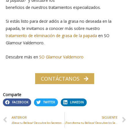
la papada?”
y descubre los
beneficios de nuestros tratamientos especializados.
Si estás listo para decir adiós a la grasa no deseada en la
papada, te invitamos a conocer más sobre nuestro
tratamiento de eliminación de grasa de la papada
en SO
Glamour Valdemoro.
Descubre más en
SO Glamour Valdemoro
CONTÁCTANOS
Comparte
FACEBOOK
TWITTER
LINKEDIN
ANTERIOR
SIGUIENTE
¡Eleva tu Belleza! Descubre los Secretos de la Juventud con Hilos Tensores en So Glamour en Valdemoro
¡Transforma tu Belleza! Descubre los Secretos de la Mesoterapia en la Clínica So Glamour en Valdemoro