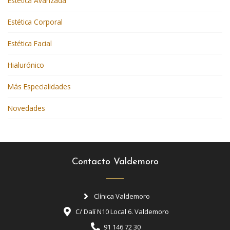
Estética Avanzada
Estética Corporal
Estética Facial
Hialurónico
Más Especialidades
Novedades
Contacto Valdemoro
Clínica Valdemoro
C/ Dalí N10 Local 6. Valdemoro
91 146 72 30