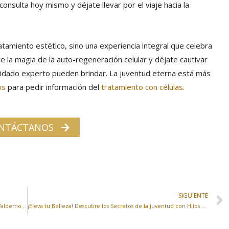
onsulta hoy mismo y déjate llevar por el viaje hacia la
atamiento estético, sino una experiencia integral que celebra
e la magia de la auto-regeneración celular y déjate cautivar
 cuidado experto pueden brindar. La juventud eterna está más
os
para pedir información del
tratamiento con células.
NTÁCTANOS
SIGUIENTE
¿Qué es el Peeling Facial? Descubrelo en So Glamour en Valdemoro: Renueva tu Piel con Nuestro Tratamiento Exclusivo
¡Eleva tu Belleza! Descubre los Secretos de la Juventud con Hilos Tensores en So Glamour en Valdemoro