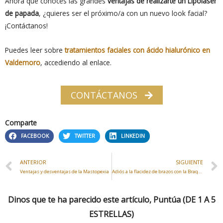
Ahora que conoces las grandes
ventajas de realizarte un Lipoláser
de papada
, ¿quieres ser el próximo/a con un nuevo look facial?
¡Contáctanos!
Puedes leer sobre
tratamientos faciales con ácido hialurónico en
Valdemoro
, accediendo al enlace.
CONTÁCTANOS
Comparte
FACEBOOK
TWITTER
LINKEDIN
ANTERIOR
SIGUIENTE
Ventajas y desventajas de la Mastopexia
Adiós a la flacidez de brazos con la Braquioplastia
Dinos que te ha parecido este artículo, Puntúa (DE 1 A 5
ESTRELLAS)