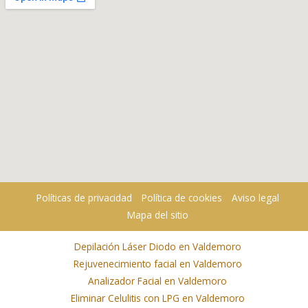
Políticas de privacidad
Política de cookies
Aviso legal
Mapa del sitio
Depilación Láser Diodo en Valdemoro
Rejuvenecimiento facial en Valdemoro
Analizador Facial en Valdemoro
Eliminar Celulitis con LPG en Valdemoro