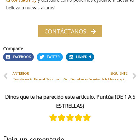
belleza a nuevas alturas!
CONTÁCTANOS
Comparte
FACEBOOK
TWITTER
LINKEDIN
ANTERIOR
SIGUIENTE
¡Transforma tu Belleza! Descubre los Secretos de la Mesoterapia en la Clínica So Glamour en Valdemoro
Descubre los Secretos de la Mesoterapia para Combatir la Celulitis en So Glamour en Valdemoro
Dinos que te ha parecido este artículo, Puntúa (DE 1 A 5
ESTRELLAS)
Deja un comentario