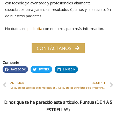
con tecnología avanzada y profesionales altamente
capacitados para garantizar resultados óptimos y la satisfacción
de nuestros pacientes.
No dudes en
pedir cita
con nosotros para más información.
CONTÁCTANOS
Comparte
FACEBOOK
TWITTER
LINKEDIN
ANTERIOR
SIGUIENTE
Descubre los Secretos de la Mesoterapia para Combatir la Celulitis en So Glamour en Valdemoro
Descubre los Beneficios de la Presoterapia de So Glamour en Valdemoro
Dinos que te ha parecido este artículo, Puntúa (DE 1 A 5
ESTRELLAS)